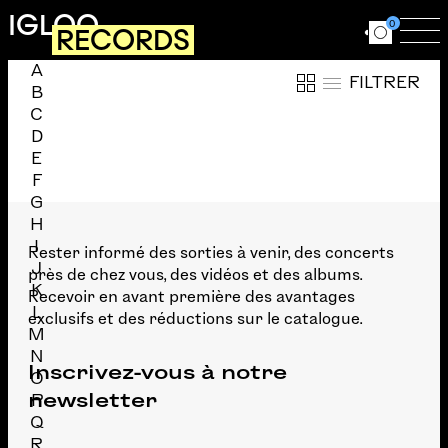
Aller au contenu principal
IGLOO
0
RECORDS
Ouvrir le for
Ouv
A
Trier la liste des artistes en cliquant sur une lettre de
FILTRER
B
C
Liste des artistes commençant par la lettre
D
E
F
G
H
I
Rester informé des sorties à venir, des concerts
J
près de chez vous, des vidéos et des albums.
K
Recevoir en avant première des avantages
L
exclusifs et des réductions sur le catalogue.
M
N
Inscrivez-vous à notre
O
newsletter
P
Q
R