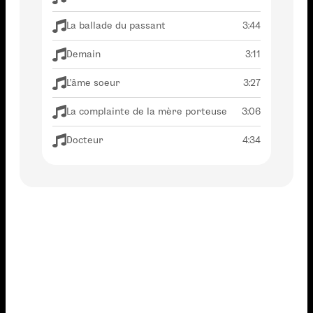
La ballade du passant
3:44
Demain
3:11
L'âme soeur
3:27
La complainte de la mère porteuse
3:06
Docteur
4:34