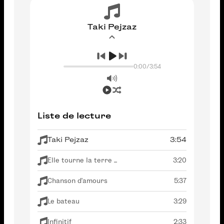
Taki Pejzaz
0:00
/
3:54
Liste de lecture
Taki Pejzaz
3:54
Elle tourne la terre ...
3:20
Chanson d'amours
5:37
Le bateau
3:29
Infinitif
2:33