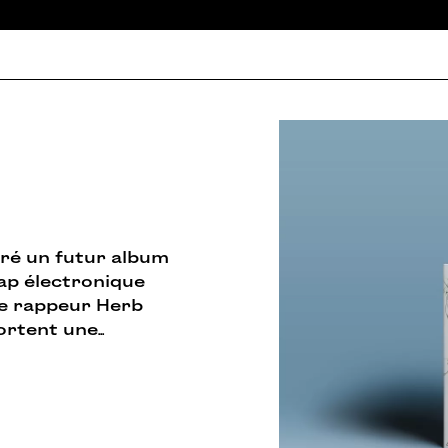
tré un futur album
ap électronique
 le rappeur Herb
sortent une
...