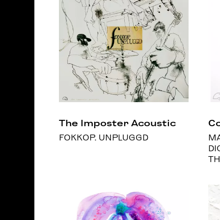
The Imposter Acoustic
C
FOKKOP. UNPLUGGD
MA
DI
TH