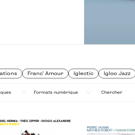
ations
Franc' Amour
Iglectic
Igloo Jazz
ysiques
Formats numériques
Chercher