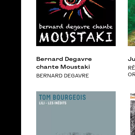
Bernard Degavre
Ju
chante Moustaki
RÊ
O
BERNARD DEGAVRE