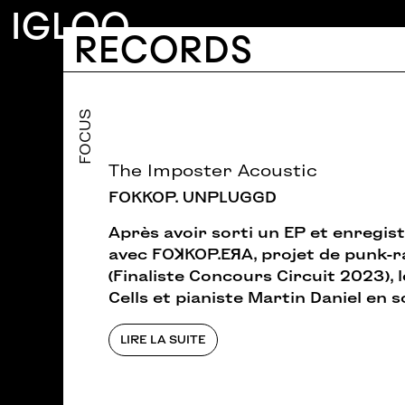
Aller au contenu principal
IGLOO
IGLOO RECORDS
RECORDS
Main navigation
Catalogue
FOCUS
The Imposter Acoustic
FOKKOP. UNPLUGGD
Après avoir sorti un EP et enregis
avec FOꓘKOP.EЯA, projet de punk-r
(Finaliste Concours Circuit 2023),
Cells et pianiste Martin Daniel en 
LIRE LA SUITE