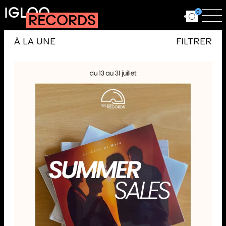
Aller au contenu principal
IGLOO
0
RECORDS
Ouvrir le for
Ouv
À LA UNE
FILTRER
Actualités