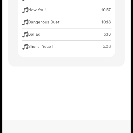
Now You!
10:57
Dangerous Duet
10:18
Ballad
5:13
Short Piece I
5:08