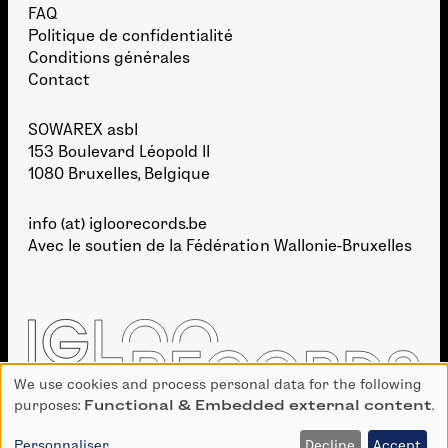
FAQ
Politique de confidentialité
Conditions générales
Contact
SOWAREX asbl
153 Boulevard Léopold II
1080 Bruxelles, Belgique
info (at) igloorecords.be
Avec le soutien de la
Fédération Wallonie-Bruxelles
We use cookies and process personal data for the following
Use
purposes:
Functional & Embedded external content
.
of
personal
Personnaliser
Decline
Accept