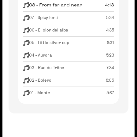
08 - From far and near
4:13
07 - Spicy lentil
5:34
06 - El olor del alba
4:35
05 - Little silver cup
6:31
04 - Aurora
5:23
03 - Rue du Trône
7:34
02 - Bolero
8:05
01 - Monte
5:37