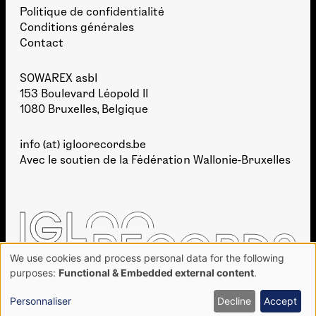
Politique de confidentialité
Conditions générales
Contact
SOWAREX asbl
153 Boulevard Léopold II
1080 Bruxelles, Belgique
info (at) igloorecords.be
Avec le soutien de la
Fédération Wallonie-Bruxelles
We use cookies and process personal data for the following
Use
purposes:
Functional & Embedded external content
.
of
personal
Personnaliser
Decline
Accept
DÉVELOPPEMENT :
BIEN À VOUS
· GRAPHISME :
TAKE SHAPE STUDIO
data