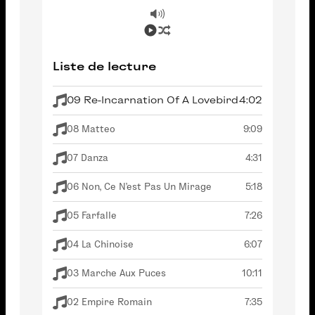
Liste de lecture
09 Re-Incarnation Of A Lovebird
4:02
08 Matteo
9:09
07 Danza
4:31
06 Non, Ce N'est Pas Un Mirage
5:18
05 Farfalle
7:26
04 La Chinoise
6:07
03 Marche Aux Puces
10:11
02 Empire Romain
7:35