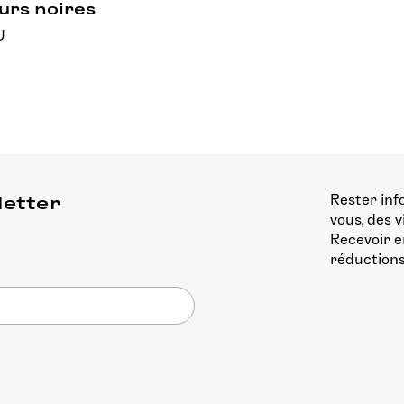
rs noires
U
Rester inf
letter
vous, des 
Recevoir e
réductions