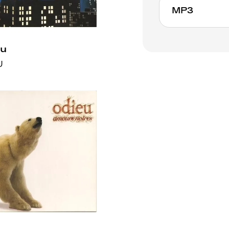
MP3
eu
U