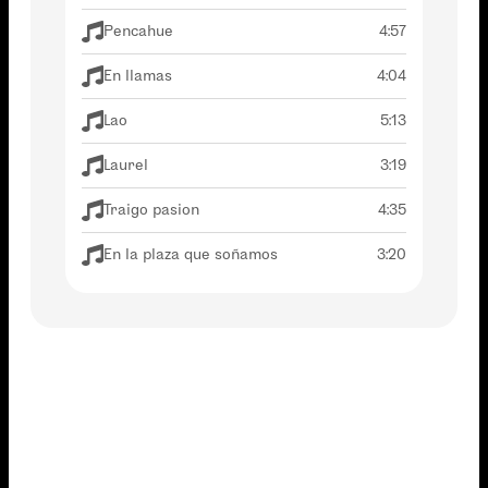
Pencahue
4:57
En llamas
4:04
Lao
5:13
Laurel
3:19
Traigo pasion
4:35
En la plaza que soñamos
3:20