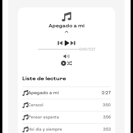
Apegado a mi
0:00
/
2:27
Liste de lecture
Apegado a mi
2:27
Caracol
3:50
Pensar espanta
3:56
Hoi dia y siempre
3:53