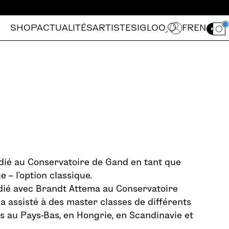
0
SHOP
ACTUALITÉS
ARTISTES
IGLOO
FR
EN
Ouvrir le for
dié au Conservatoire de Gand en tant que
 – l’option classique.
étudié avec Brandt Attema au Conservatoire
 a assisté à des master classes de différents
s au Pays-Bas, en Hongrie, en Scandinavie et