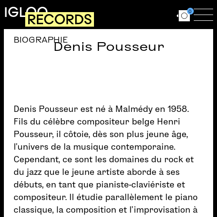
Aller au contenu principal
IGLOO
0
RECORDS
Ouvrir le for
Ouv
BIOGRAPHIE
Denis Pousseur
Denis Pousseur est né à Malmédy en 1958.
Fils du célèbre compositeur belge Henri
Pousseur, il côtoie, dès son plus jeune âge,
l’univers de la musique contemporaine.
Cependant, ce sont les domaines du rock et
du jazz que le jeune artiste aborde à ses
débuts, en tant que pianiste-claviériste et
compositeur. Il étudie parallèlement le piano
classique, la composition et l’improvisation à