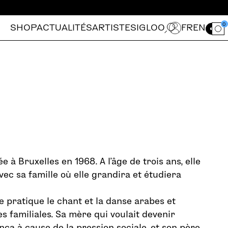
0
SHOP
ACTUALITÉS
ARTISTES
IGLOO
FR
EN
Ouvrir le for
e à Bruxelles en 1968. A l’âge de trois ans, elle
vec sa famille où elle grandira et étudiera
le pratique le chant et la danse arabes et
es familiales. Sa mère qui voulait devenir
nça à cause de la pression sociale, et son père