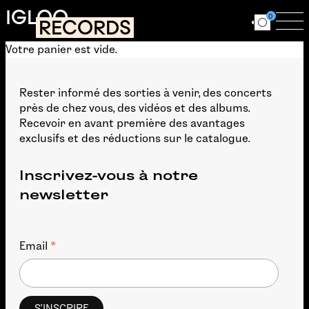
Aller au contenu principal
IGLOO
0
RECORDS
Ouvrir le for
Ouv
Votre panier est vide.
Rester informé des sorties à venir, des concerts
près de chez vous, des vidéos et des albums.
Recevoir en avant première des avantages
exclusifs et des réductions sur le catalogue.
Inscrivez-vous à notre
newsletter
*
Email