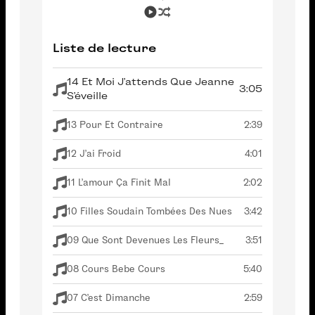
Liste de lecture
14 Et Moi J'attends Que Jeanne
3:05
S'éveille
13 Pour Et Contraire
2:39
12 J'ai Froid
4:01
11 L'amour Ça Finit Mal
2:02
10 Filles Soudain Tombées Des Nues
3:42
09 Que Sont Devenues Les Fleurs_
3:51
08 Cours Bebe Cours
5:40
07 C'est Dimanche
2:59