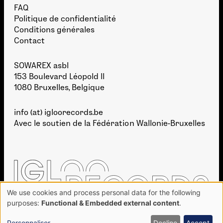
FAQ
Politique de confidentialité
Conditions générales
Contact
SOWAREX asbl
153 Boulevard Léopold II
1080 Bruxelles, Belgique
info (at) igloorecords.be
Avec le soutien de la
Fédération Wallonie-Bruxelles
We use cookies and process personal data for the following
Use
purposes:
Functional & Embedded external content
.
of
personal
Personnaliser
Decline
Accept