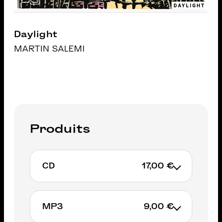
Daylight
MARTIN SALEMI
Produits
CD
17,00 €
Exclusivement sur
MP3
9,00 €
IGLOORECORDS.BE du 24 septembre
au 01 octobre.