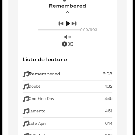
Remembered
0:00
/
6:03
Liste de lecture
Remembered
6:03
Doubt
4:32
One Fine Day
4:45
Lamento
4:51
Late April
6:14