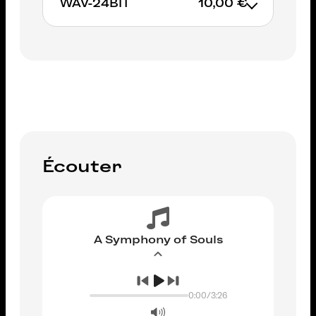
WAV-24BIT
10,00 €
AJOUTER AU PANIER
immédiatement
• Découvrez l’album en intégralité en
LOW-RES
AJOUTER AU PANIER
AJOUTER AU PANIER
Écouter
A Symphony of Souls
0:00
/
3:26