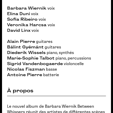
Barbara Wiernik
voix
Elina Duni
voix
Sofia Ribeiro
voix
Veronika Harcsa
voix
David Linx
voix
Alain Pierre
guitares
Bálint Gyémánt
guitares
Diederik Wissels
piano, synthés
Marie-Sophie Talbot
piano, percussions
Sigrid Vandenbogaerde
violoncelle
Nicolas Fiszman
basse
Antoine Pierre
batterie
À propos
Le nouvel album de Barbara Wiernik Between
Whispers réunit des artistes de différentes scènes