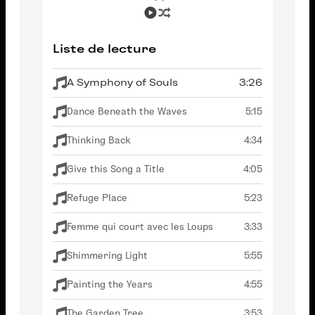
Liste de lecture
A Symphony of Souls
3:26
Dance Beneath the Waves
5:15
Thinking Back
4:34
Give this Song a Title
4:05
Refuge Place
5:23
Femme qui court avec les Loups
3:33
Shimmering Light
5:55
Painting the Years
4:55
The Garden Tree
3:53