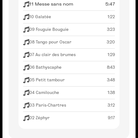
11 Messe sans nom
5:47
10 Galatée
1:22
09 Fouguie Bouguie
3:23
08 Tango pour Oscar
3:20
07 Au clair des brumes
1:29
06 Bathyscaphe
8:43
05 Petit tambour
3:48
04 Camilouche
1:38
03 Paris-Chartres
3:12
02 Zéphyr
9:17