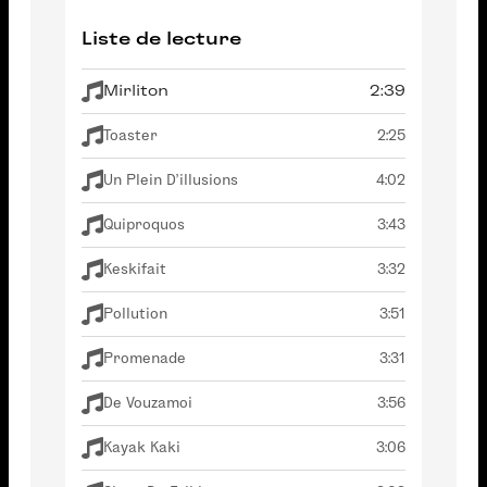
Liste de lecture
Mirliton
2:39
Toaster
2:25
Un Plein D'illusions
4:02
Quiproquos
3:43
Keskifait
3:32
Pollution
3:51
Promenade
3:31
De Vouzamoi
3:56
Kayak Kaki
3:06