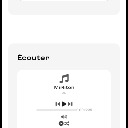
AJOUTER AU PANIER
Écouter
Mirliton
0:00
/
2:39