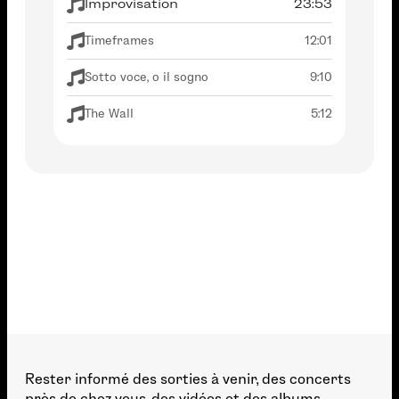
Improvisation
23:53
Timeframes
12:01
Sotto voce, o il sogno
9:10
The Wall
5:12
Rester informé des sorties à venir, des concerts
près de chez vous, des vidéos et des albums.