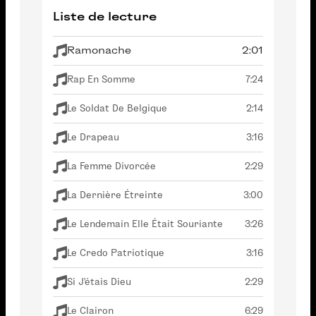
Liste de lecture
Ramonache
2:01
Rap En Somme
7:24
Le Soldat De Belgique
2:14
Le Drapeau
3:16
La Femme Divorcée
2:29
La Dernière Étreinte
3:00
Le Lendemain Elle Était Souriante
3:26
Le Credo Patriotique
3:16
Si J'étais Dieu
2:29
Le Clairon
6:29