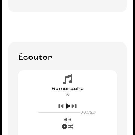
AJOUTER AU PANIER
Écouter
Ramonache
0:00
/
2:01