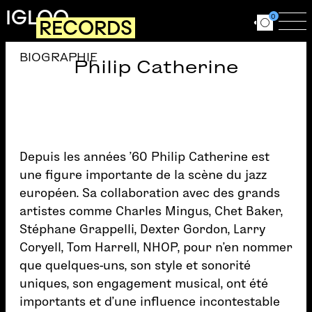
Aller au contenu principal
IGLOO
0
RECORDS
Ouvrir le for
Ouv
BIOGRAPHIE
Philip Catherine
Depuis les années ’60 Philip Catherine est
une figure importante de la scène du jazz
européen. Sa collaboration avec des grands
artistes comme Charles Mingus, Chet Baker,
Stéphane Grappelli, Dexter Gordon, Larry
Coryell, Tom Harrell, NHOP, pour n’en nommer
que quelques-uns, son style et sonorité
uniques, son engagement musical, ont été
importants et d’une influence incontestable