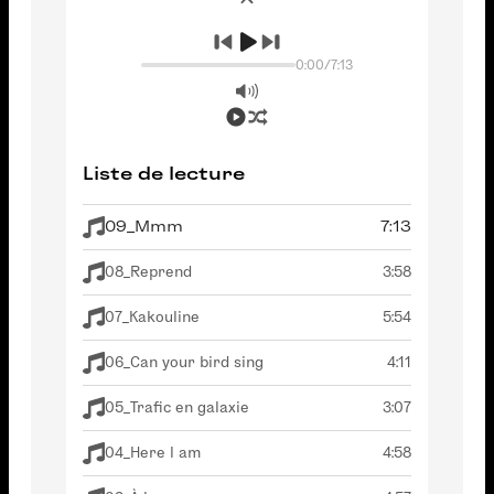
0:00
/
7:13
Liste de lecture
09_Mmm
7:13
08_Reprend
3:58
07_Kakouline
5:54
06_Can your bird sing
4:11
05_Trafic en galaxie
3:07
04_Here I am
4:58