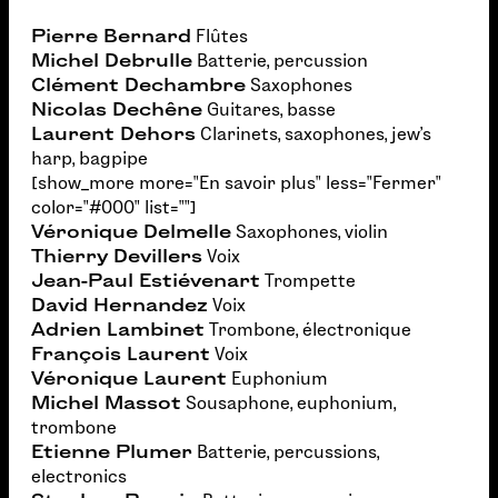
Pierre Bernard
Flûtes
Michel Debrulle
Batterie, percussion
Clément Dechambre
Saxophones
Nicolas Dechêne
Guitares, basse
Laurent Dehors
Clarinets, saxophones, jew’s
harp, bagpipe
[show_more more="En savoir plus" less="Fermer"
color="#000" list=""]
Véronique Delmelle
Saxophones, violin
Thierry Devillers
Voix
Jean-Paul Estiévenart
Trompette
David Hernandez
Voix
Adrien Lambinet
Trombone, électronique
François Laurent
Voix
Véronique Laurent
Euphonium
Michel Massot
Sousaphone, euphonium,
trombone
Etienne Plumer
Batterie, percussions,
electronics