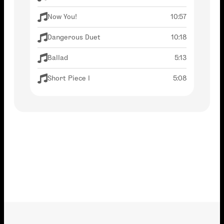
Now You!
10:57
Dangerous Duet
10:18
Ballad
5:13
Short Piece I
5:08