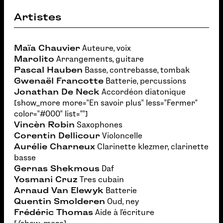
Artistes
Maïa Chauvier
Auteure, voix
Marolito
Arrangements, guitare
Pascal Hauben
Basse, contrebasse, tombak
Gwenaël Francotte
Batterie, percussions
Jonathan De Neck
Accordéon diatonique
[show_more more="En savoir plus" less="Fermer"
color="#000" list=""]
Vincèn Robin
Saxophones
Corentin Dellicour
Violoncelle
Aurélie Charneux
Clarinette klezmer, clarinette
basse
Gernas Shekmous
Daf
Yosmani Cruz
Tres cubain
Arnaud Van Elewyk
Batterie
Quentin Smolderen
Oud, ney
Frédéric Thomas
Aide à l’écriture