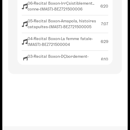
06-Recital Boxon-IrrÇsistiblement...
6:20
conne-[MAST]-BEZ721500006
05-Recital Boxon-Amapola, histoires
7:07
catapultes-[MAST]-BEZ721500005
04-Recital Boxon-La femme fatale-
6:29
[MAST]-BEZ721500004
03-Recital Boxon-DÇbordement-
6:10
[MAST]-BEZ721500003
02-Recital Boxon-Mireille-[MAST]-
6:45
BEZ721500002