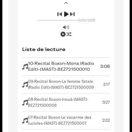
0:00
/
3:08
Liste de lecture
10-Recital Boxon-Mona (Radio
3:08
Edit)-[MAST]-BEZ721500010
09-Recital Boxon-La femme fatale
3:17
(Radio Edit)-[MAST]-BEZ721500009
08-Recital Boxon-Inouã-[MAST]-
5:27
BEZ721500008
07-Recital Boxon-Le vacarme des
2:32
lucioles-[MAST]-BEZ721500007