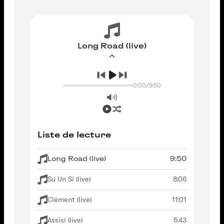
Long Road (live)
0:00
/
9:50
Liste de lecture
Long Road (live)
9:50
Su Un Si (live)
8:06
Clément (live)
11:01
Assisi (live)
5:43