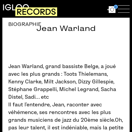
Aller au contenu principal
IGLOO
0
RECORDS
Ouvrir le for
Ouv
BIOGRAPHIE
Jean Warland
Jean Warland, grand bassiste Belge, a joué
avec les plus grands : Toots Thielemans,
Kenny Clarke, Milt Jackson, Dizzy Gillespie,
Stéphane Grappelli, Michel Legrand, Sacha
Distel, Sadi… etc
Il faut l’entendre, Jean, raconter avec
véhémence, ses rencontres avec les plus
grands musiciens de jazz du 20ème siècle.Oh,
pas leur talent, il est indéniable, mais la petite