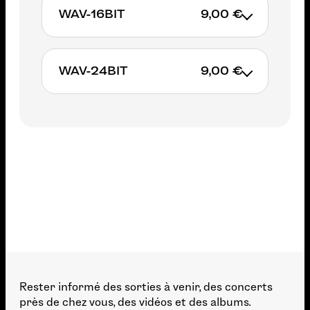
Studio Master” vous est offert
09/02/24 au prix spécial de 15 euros
WAV-16BIT
9,00 €
AJOUTER AU PANIER
immédiatement.
• Le téléchargement “HI-RES –
• Découvrez l’album en intégralité en
Studio Master” vous est offert
LOW-RES
immédiatement.
WAV-24BIT
9,00 €
AJOUTER AU PANIER
• Découvrez l’album en intégralité en
LOW-RES
AJOUTER AU PANIER
AJOUTER AU PANIER
AJOUTER AU PANIER
Rester informé des sorties à venir, des concerts
près de chez vous, des vidéos et des albums.