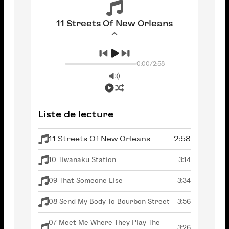
11 Streets Of New Orleans
0:00
/
2:58
Liste de lecture
11 Streets Of New Orleans
2:58
10 Tiwanaku Station
3:14
09 That Someone Else
3:34
08 Send My Body To Bourbon Street
3:56
07 Meet Me Where They Play The
3:26