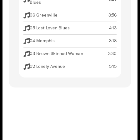
Blues
06 Greenville
3:56
05 Lost Lover Blues
4:13
04 Memphis
3:18
03 Brown Skinned Woman
3:30
02 Lonely Avenue
5:15