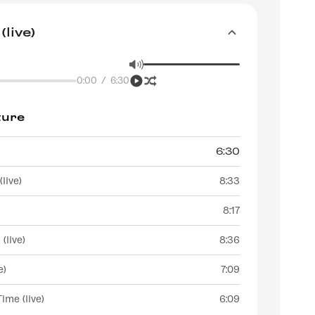
(live)
0:00
/
6:30
ture
6:30
live)
8:33
8:17
live)
8:36
e)
7:09
ime (live)
6:09