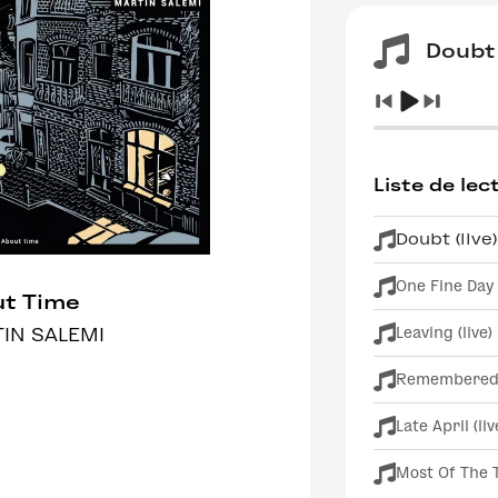
Doubt 
Liste de lec
Doubt (live)
One Fine Day (
t Time
Leaving (live)
IN SALEMI
Remembered (
Late April (liv
Most Of The T