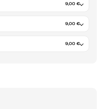
9,00 €
al Booklet offert
9,00 €
 sur IGLOORECORDS.BE du 20 au 27 octobre
gez l'album au prix spécial de 7 euros
al Booklet offert
9,00 €
 sur IGLOORECORDS.BE du 20 au 27 octobre
AJOUTER AU PANIER
gez l'album au prix spécial de 7 euros
al Booklet offert
 sur IGLOORECORDS.BE du 20 au 27 octobre
AJOUTER AU PANIER
gez l'album au prix spécial de 7 euros
AJOUTER AU PANIER