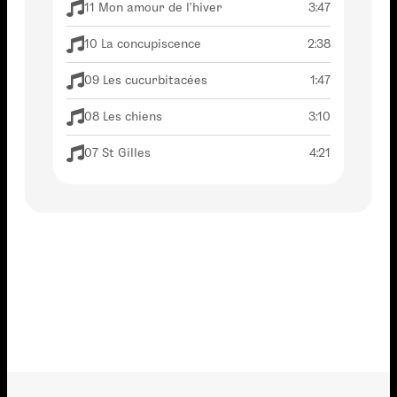
11 Mon amour de l'hiver
3:47
10 La concupiscence
2:38
09 Les cucurbitacées
1:47
08 Les chiens
3:10
07 St Gilles
4:21