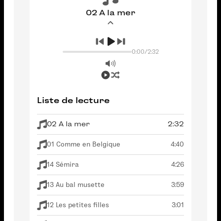
02 A la mer
0:00
/
2:32
Liste de lecture
02 A la mer
2:32
01 Comme en Belgique
4:40
14 Sémira
4:26
13 Au bal musette
3:59
12 Les petites filles
3:01