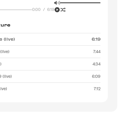
0:00
/
6:19
ture
 (live)
6:19
live)
7:44
)
4:34
(live)
6:09
ive)
7:12