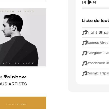
Liste de lec
Night Shade
Buenos Aires (
Everglow (live
Woodstock 99 
Cosmic Trip (l
k Rainbow
OUS ARTISTS