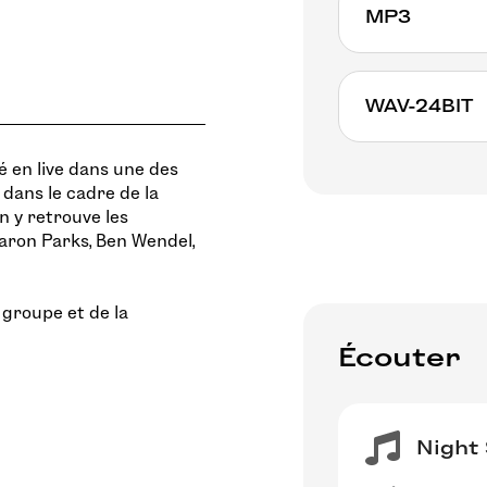
MP3
7€ - bonus tra
WAV-24BIT
ré en live dans une des
7€ - bonus tra
 dans le cadre de la
n y retrouve les
Aaron Parks, Ben Wendel,
 groupe et de la
Écouter
Night 