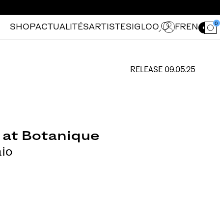
0
SHOP
ACTUALITÉS
ARTISTES
IGLOO
FR
EN
Ouvrir le for
RELEASE
09.05.25
e at Botanique
io