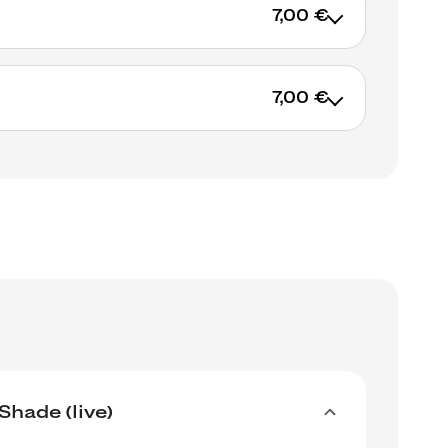
7,00 €
ck included
7,00 €
AJOUTER AU PANIER
ck included
AJOUTER AU PANIER
Shade (live)