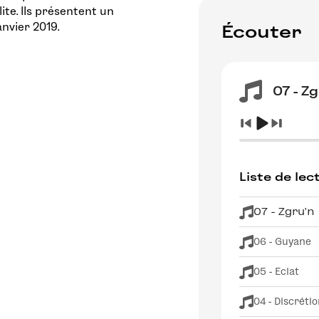
ite. Ils présentent un
nvier 2019.
Écouter
07 - Z
Liste de lec
07 - Zgru'n
06 - Guyane
05 - Eclat
04 - Discréti