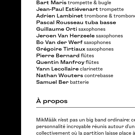
Bart Maris
trompette & bugle
Jean-Paul Estiévenart
trompette
Adrien Lambinet
trombone & trombone
Pascal Rousseau
tuba basse
Guillaume Orti
saxophones
Jeroen Van Herzeele
saxophones
Bo Van der Werf
saxophones
Grégoire Tirtiaux
saxophones
Pierre Bernard
flûtes
Quentin Manfroy
flûtes
Yann Lecollaire
clarinette
Nathan Wouters
contrebasse
Samuel Ber
batterie
À propos
MikMâäk n’est pas un big band ordinaire: ce
personnalité incroyable réunis autour d’u
collectivement où la partition laisse place à