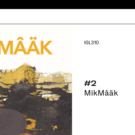
IGL310
#2
MikMâäk