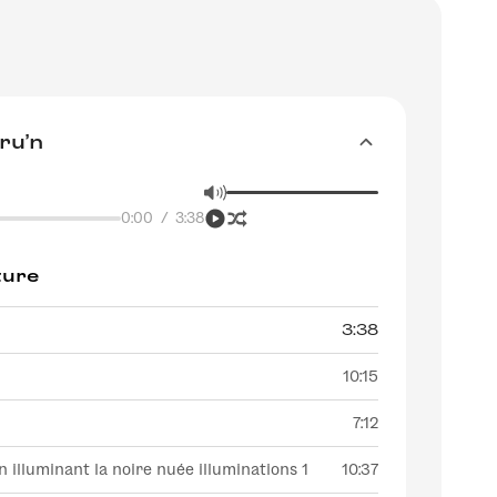
gru'n
0:00
/
3:38
ture
3:38
10:15
7:12
on illuminant la noire nuée illuminations 1
10:37