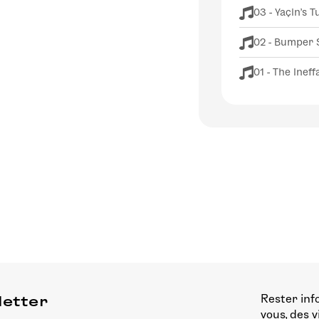
03 - Yaçin's 
02 - Bumper 
01 - The Inef
Rester inf
letter
vous, des 