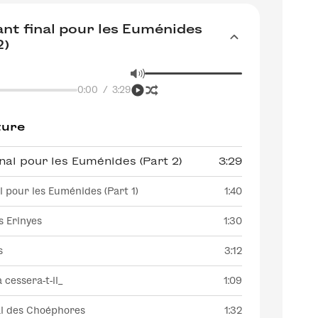
nt final pour les Euménides
2)
0:00
/
3:29
ture
nal pour les Euménides (Part 2)
3:29
l pour les Euménides (Part 1)
1:40
s Erinyes
1:30
s
3:12
 cessera-t-il_
1:09
al des Choéphores
1:32