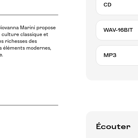
CD
 Giovanna Marini propose
WAV-16BIT
 culture classique et
es richesses des
es éléments modernes,
e.
MP3
Écouter