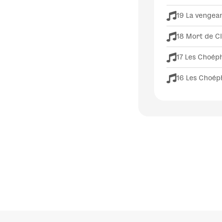
19 La vengea
18 Mort de C
17 Les Choéph
16 Les Choéph