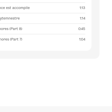
nce est accomplie
1:13
lytemnestre
1:14
ores (Part 8)
0:45
ores (Part 7)
1:04