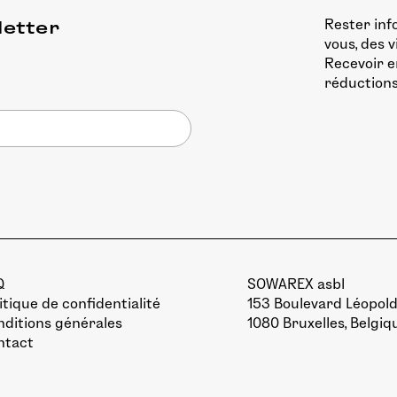
Rester inf
letter
vous, des 
Recevoir e
réductions
Q
SOWAREX asbl
itique de confidentialité
153 Boulevard Léopold 
ditions générales
1080 Bruxelles, Belgiq
ntact