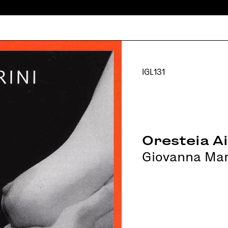
IGL131
Oresteia A
Giovanna Mar