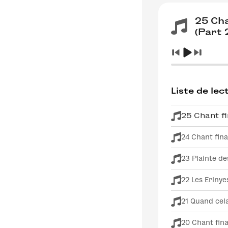
25 Cha
(Part 
Liste de lec
25 Chant fi
24 Chant fina
23 Plainte de
22 Les Erinye
21 Quand cela
20 Chant fin