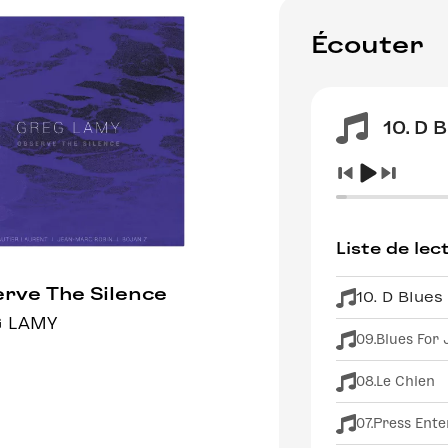
Écouter
10. D 
Liste de lec
rve The Silence
10. D Blues
 LAMY
09.Blues For 
08.Le Chien
07.Press Ente