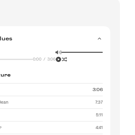
Blues
0:00
/
3:06
ture
3:06
Jean
7:37
5:11
r
4:41