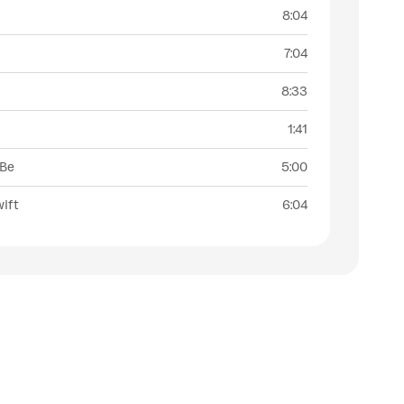
8:04
7:04
8:33
1:41
 Be
5:00
wift
6:04