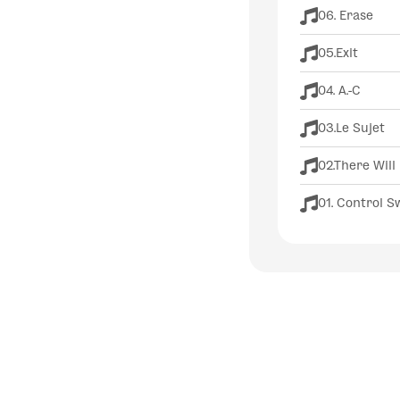
06. Erase
05.Exit
04. A.-C
03.Le Sujet
02.There Will
01. Control S