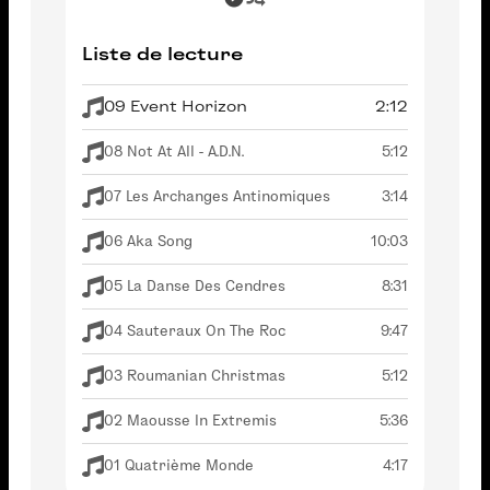
Liste de lecture
09 Event Horizon
2:12
08 Not At All - A.D.N.
5:12
07 Les Archanges Antinomiques
3:14
06 Aka Song
10:03
05 La Danse Des Cendres
8:31
04 Sauteraux On The Roc
9:47
03 Roumanian Christmas
5:12
02 Maousse In Extremis
5:36
01 Quatrième Monde
4:17