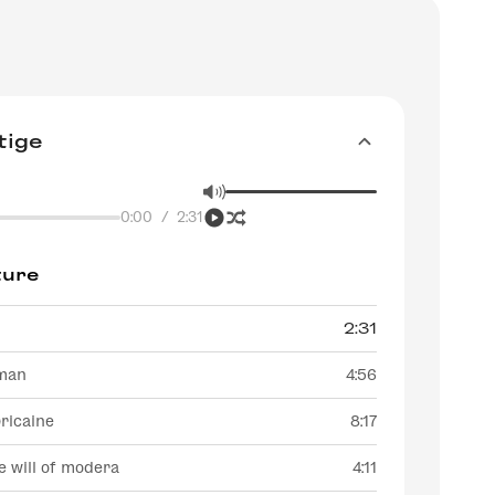
tige
0:00
/
2:31
ture
2:31
oman
4:56
ricaine
8:17
he will of modera
4:11