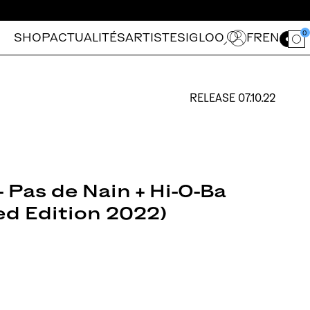
0
SHOP
ACTUALITÉS
ARTISTES
IGLOO
FR
EN
Ouvrir le for
RELEASE
07.10.22
- Pas de Nain + Hi-O-Ba
d Edition 2022)