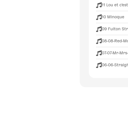
11 Lou et c'es
10 Minoque
09 Fulton Str
08-08-Red-M
07-07-Mr-Mrs
06-06-Straig