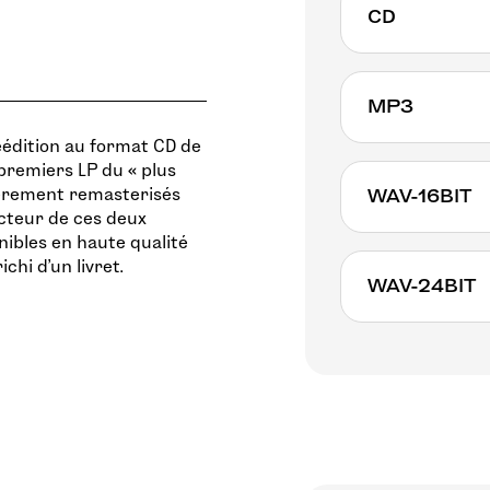
CD
Exclusivement
MP3
07 octobre.
• Précommandez
éédition au format CD de
euros (expédié 
x premiers LP du « plus
• Le télécharg
tièrement remasterisés
WAV-16BIT
ucteur de ces deux
offert immédi
nibles en haute qualité
chi d’un livret.
WAV-24BIT