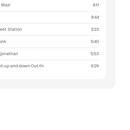
t Max!
4:11
8:44
eet Station
3:23
onk
5:40
-jonathan
5:53
ht-up-and-down-Out-th
6:29