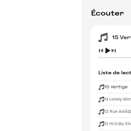
Écouter
15 Ver
Liste de lec
15 Vertige
14 Lonely W
13 Rue AmÃ©
12 Hi-O-Ba (t