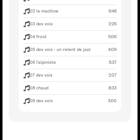
02 la machine
9:48
03 des voix
2:26
04 froid
5:06
05 des voix - un relent de jazz
4:09
06 l'alpiniste
5:37
07 des voix
2:07
08 chaud
8:33
09 des voix
3:00