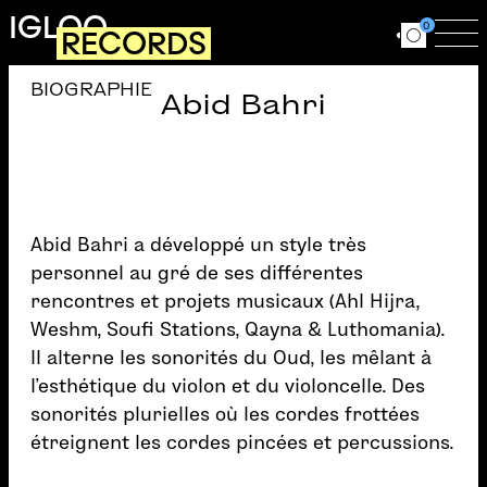
Aller au contenu principal
IGLOO
0
RECORDS
Ouvrir le for
Ouv
BIOGRAPHIE
Abid Bahri
Abid Bahri a développé un style très
personnel au gré de ses différentes
rencontres et projets musicaux (Ahl Hijra,
Weshm, Soufi Stations, Qayna & Luthomania).
Il alterne les sonorités du Oud, les mêlant à
l’esthétique du violon et du violoncelle. Des
sonorités plurielles où les cordes frottées
étreignent les cordes pincées et percussions.