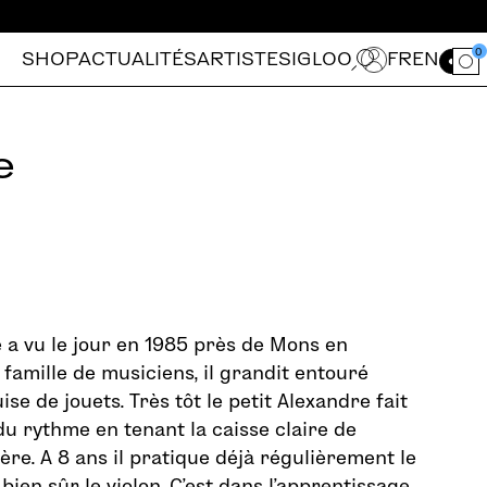
0
SHOP
ACTUALITÉS
ARTISTES
IGLOO
FR
EN
Ouvrir le for
e
 a vu le jour en 1985 près de Mons en
 famille de musiciens, il grandit entouré
se de jouets. Très tôt le petit Alexandre fait
u rythme en tenant la caisse claire de
ère. A 8 ans il pratique déjà régulièrement le
 bien sûr le violon. C’est dans l’apprentissage