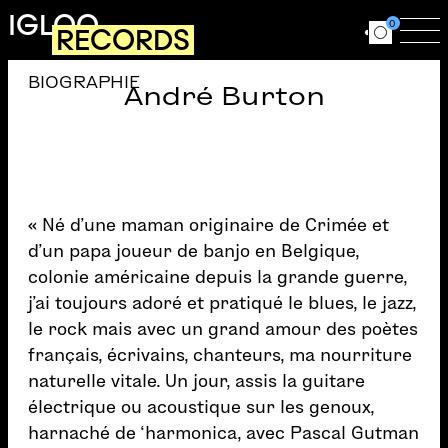
Aller au contenu principal
IGLOO
0
RECORDS
Ouvrir le for
Ouv
BIOGRAPHIE
André Burton
« Né d’une maman originaire de Crimée et
d’un papa joueur de banjo en Belgique,
colonie américaine depuis la grande guerre,
j’ai toujours adoré et pratiqué le blues, le jazz,
le rock mais avec un grand amour des poètes
français, écrivains, chanteurs, ma nourriture
naturelle vitale. Un jour, assis la guitare
électrique ou acoustique sur les genoux,
harnaché de ‘harmonica, avec Pascal Gutman