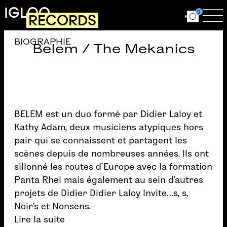
Aller au contenu principal
IGLOO
0
RECORDS
Ouvrir le for
Ouv
BIOGRAPHIE
Belem / The Mekanics
BELEM est un duo formé par Didier Laloy et
Kathy Adam, deux musiciens atypiques hors
pair qui se connaissent et partagent les
scènes depuis de nombreuses années. Ils ont
sillonné les routes d’Europe avec la formation
Panta Rhei mais également au sein d’autres
projets de Didier Didier Laloy Invite…s, s,
Noir’s et Nonsens.
Lire la suite