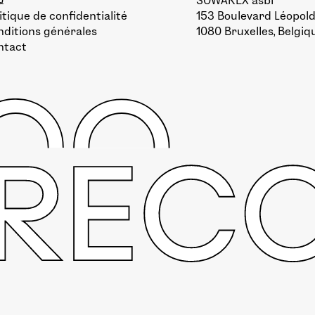
Q
SOWAREX asbl
itique de confidentialité
153 Boulevard Léopold 
ditions générales
1080 Bruxelles, Belgiq
ntact