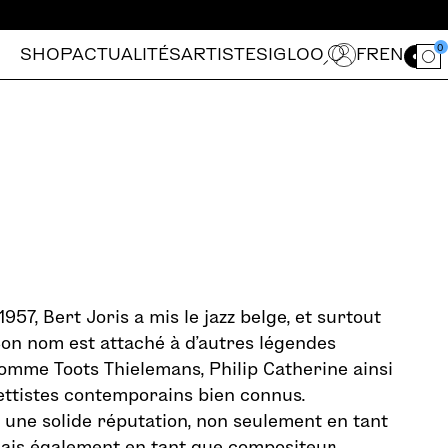
0
SHOP
ACTUALITÉS
ARTISTES
IGLOO
FR
EN
Ouvrir le for
957, Bert Joris a mis le jazz belge, et surtout
Son nom est attaché à d’autres légendes
comme Toots Thielemans, Philip Catherine ainsi
ettistes contemporains bien connus.
t une solide réputation, non seulement en tant
ais également en tant que compositeur,