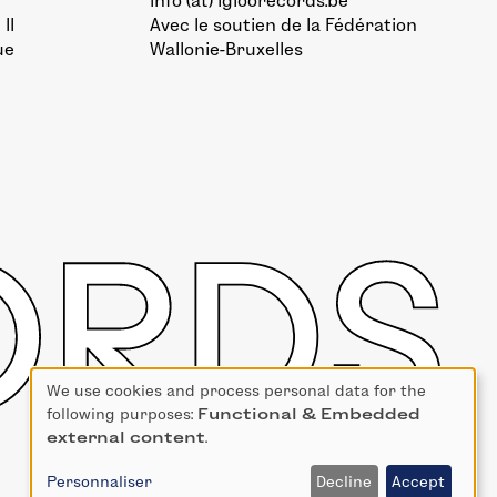
info (at) igloorecords.be
II
Avec le soutien de la
Fédération
ue
Wallonie-Bruxelles
We use cookies and process personal data for the
Use
following purposes:
Functional & Embedded
of
external content
.
personal
data
Personnaliser
Decline
Accept
and