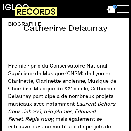
Aller au contenu principal
IGLOO
0
RECORDS
Ouvrir le for
Ouv
BIOGRAPHIE
Catherine Delaunay
Premier prix du Conservatoire National
Supérieur de Musique (CNSM) de Lyon en
Clarinette, Clarinette ancienne, Musique de
Chambre, Musique du XX° siècle, Catherine
Delaunay participe à de nombreux projets
musicaux avec notamment
Laurent Dehors
(tous dehors), trio plumes
,
Edouard
Ferlet
,
Régis Huby
, mais également se
retrouve sur une multitude de projets de