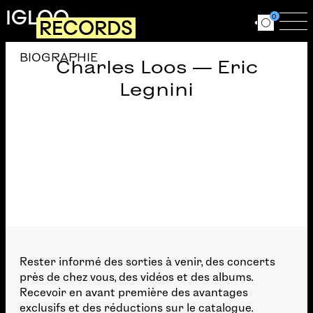
Aller au contenu principal
IGLOO
0
RECORDS
Ouvrir le for
Ouv
BIOGRAPHIE
Charles Loos — Eric
Legnini
Rester informé des sorties à venir, des concerts
près de chez vous, des vidéos et des albums.
Recevoir en avant première des avantages
exclusifs et des réductions sur le catalogue.