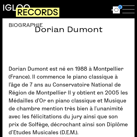
Aller au contenu principal
IGLOO
0
RECORDS
Ouvrir le for
Ouv
BIOGRAPHIE
Dorian Dumont
Dorian Dumont est né en 1988 à Montpellier
(France). Il commence le piano classique à
l’âge de 7 ans au Conservatoire National de
Région de Montpellier Il y obtient en 2005 les
Médailles d’Or en piano classique et Musique
de chambre mention très bien à l’unanimité
avec les félicitations du jury ainsi que son
prix de Solfège, décrochant ainsi son Diplôme
d’Etudes Musicales (D.E.M.).