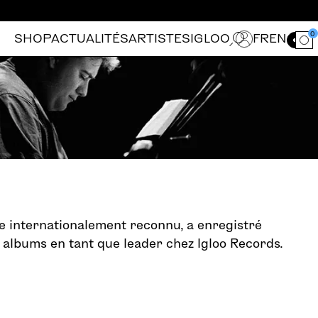
0
SHOP
ACTUALITÉS
ARTISTES
IGLOO
FR
EN
Ouvrir le for
ste internationalement reconnu, a enregistré
albums en tant que leader chez Igloo Records.