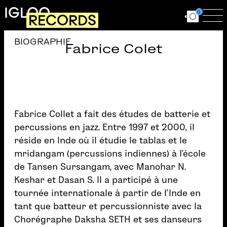
Aller au contenu principal
IGLOO
0
RECORDS
Ouvrir le for
Ouv
BIOGRAPHIE
Fabrice Colet
Fabrice Collet a fait des études de batterie et
percussions en jazz. Entre 1997 et 2000, il
réside en Inde où il étudie le tablas et le
mridangam (percussions indiennes) à l’école
de Tansen Sursangam, avec Manohar N.
Keshar et Dasan S. Il a participé à une
tournée internationale à partir de l’Inde en
tant que batteur et percussionniste avec la
Chorégraphe Daksha SETH et ses danseurs