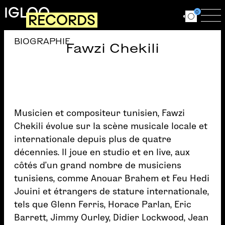
Aller au contenu principal
IGLOO
0
RECORDS
Ouvrir le for
Ouv
BIOGRAPHIE
Fawzi Chekili
Musicien et compositeur tunisien, Fawzi
Chekili évolue sur la scène musicale locale et
internationale depuis plus de quatre
décennies. Il joue en studio et en live, aux
côtés d’un grand nombre de musiciens
tunisiens, comme Anouar Brahem et Feu Hedi
Jouini et étrangers de stature internationale,
tels que Glenn Ferris, Horace Parlan, Eric
Barrett, Jimmy Ourley, Didier Lockwood, Jean