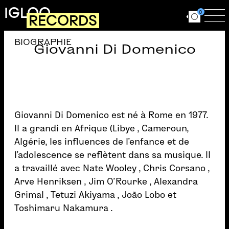
Aller au contenu principal
IGLOO
0
RECORDS
Ouvrir le for
Ouv
BIOGRAPHIE
Giovanni Di Domenico
Giovanni Di Domenico est né à Rome en 1977.
Il a grandi en Afrique (Libye , Cameroun,
Algérie, les influences de l’enfance et de
l’adolescence se reflètent dans sa musique. Il
a travaillé avec Nate Wooley , Chris Corsano ,
Arve Henriksen , Jim O’Rourke , Alexandra
Grimal , Tetuzi Akiyama , João Lobo et
Toshimaru Nakamura .